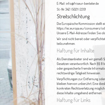
E-Mail: info@friseur-benteler.de
St.-Nr. 342 | 5021 | 2201
Streitschlichtung
Die Europäische Kommission stellt ei
https://ec.europa.eu/consumers/od
Unsere E-Mail-Adresse finden Sie o
Wir sind nicht bereit oder verpflicht
teilzunehmen.
Haftung für Inhalte
Als Diensteanbieter sind wir gemäß §
Gesetzen verantwortlich. Nach §§ 8 bi
oder gespeicherte fremde Informati
rechtswidrige Tätigkeit hinweisen.
Verpflichtungen zur Entfernung ode
bleiben hiervon unberührt. Eine dies
konkreten Rechtsverletzung möglich
diese Inhalte umgehend entfernen.
Haftung für Links