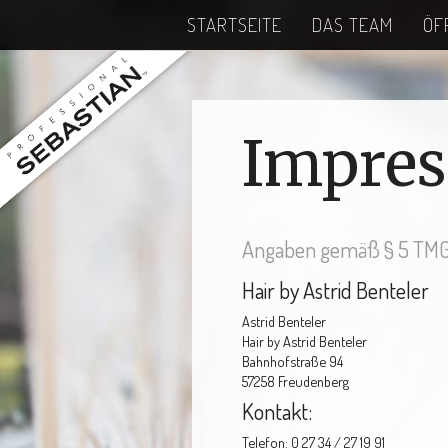
STARTSEITE
DAS TEAM
ÖF
Impre
Angaben gemäß § 5 TMG
Hair by Astrid Benteler
Astrid Benteler
Hair by Astrid Benteler
Bahnhofstraße 94
57258 Freudenberg
Kontakt:
Telefon: 0 27 34 / 27 19 91