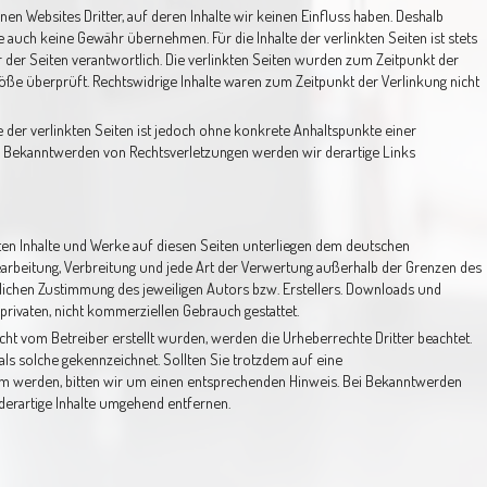
nen Websites Dritter, auf deren Inhalte wir keinen Einfluss haben. Deshalb
 auch keine Gewähr übernehmen. Für die Inhalte der verlinkten Seiten ist stets
r der Seiten verantwortlich. Die verlinkten Seiten wurden zum Zeitpunkt der
öße überprüft. Rechtswidrige Inhalte waren zum Zeitpunkt der Verlinkung nicht
e der verlinkten Seiten ist jedoch ohne konkrete Anhaltspunkte einer
i Bekanntwerden von Rechtsverletzungen werden wir derartige Links
lten Inhalte und Werke auf diesen Seiten unterliegen dem deutschen
Bearbeitung, Verbreitung und jede Art der Verwertung außerhalb der Grenzen des
lichen Zustimmung des jeweiligen Autors bzw. Erstellers. Downloads und
 privaten, nicht kommerziellen Gebrauch gestattet.
icht vom Betreiber erstellt wurden, werden die Urheberrechte Dritter beachtet.
als solche gekennzeichnet. Sollten Sie trotzdem auf eine
m werden, bitten wir um einen entsprechenden Hinweis. Bei Bekanntwerden
derartige Inhalte umgehend entfernen.